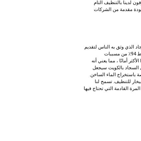
ن لدينا بالتنظيف التام
لجودة مقدمة من الشركات
 الذي وثق به الناس لتقديم
يزيل في المتوسط 94٪ من مسببات
الحساسية المنزلية الشائعة. حتى حل تنظيف السجاد الذي نقدمه هو أحد منتجات EPA الأكثر أمانًا ، مما يعني أنه
السجاد بالكويت
سيجعل
 باستخراج الماء الساخن.
لبخار للتنظيف. تسمح لنا
لمرة القادمة التي تحتاج فيها