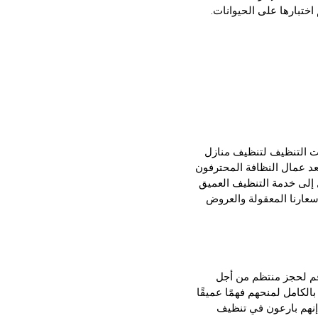
اختبارها على الحيوانات.
 التنظيف لتنظيف منازل
 الكويت وفي أي مكان داخل 25 م. يسعد عمال النظافة المحترفون
دءًا من العلاج الفوري السريع لمدة 15 دقيقة منازل إلى خدمة التنظيف العميق
أسعارنا المعقولة والعروض
قم لحجز منتظم من أجل
الكامل لمنحهم فهمًا عميقًا
إنهم بارعون في تنظيف