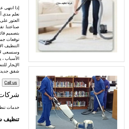
إذا انتهى ع
نعلم مدى أ
العثور على
بتصميم قائم
توقعات جميع
التنظيف الا
وسنسعى لإر
الأسباب ، ي
الإيجار للت
شقق جديد و
Call us
شركات
خدمات تنظيف شقق 24/7 س
تنظيف 