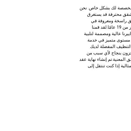
مخصصة لك بشكل خاص. نحن
شقق
محترفة قد يستغرق
قق راسخة ومعروفة في
صناعتنا. تقوم شركة تنظيف شقق بالكويت بخدمة العملاء في جميع أنحاء الكويت لأكثر من 19 عامًا.لقد قمنا
ييرنا عالية ومصممة لتلبية
يق مستوى متميز في خدمة
 التنظيف المفضلة لديك
مخزون بنجاح لأي سبب من
 المعنية.تم إنشاء نهاية عقد
الية إذا كنت تنتقل إلى